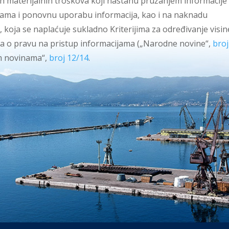
 materijalnih troškova koji nastanu pružanjem informacije
ijama i ponovnu uporabu informacija, kao i na naknadu
 koja se naplaćuje sukladno Kriterijima za određivanje visin
na o pravu na pristup informacijama („Narodne novine“,
broj
im novinama“,
broj 12/14
.