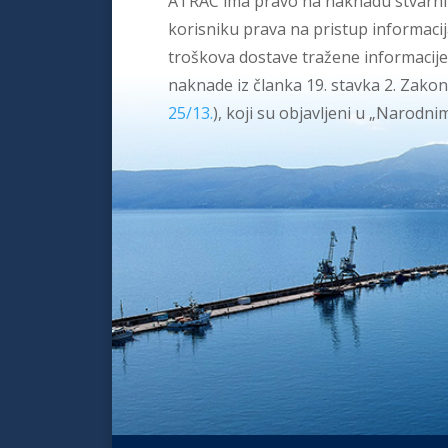
ATRAC ima pravo na naknadu stvarnih
korisniku prava na pristup informac
troškova dostave tražene informacije,
naknade iz članka 19. stavka 2. Zako
25/13.
), koji su objavljeni u „Narodn