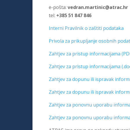
e-pošta:
vedran.martinic@atrac.hr
tel:
+385 51 847 846
Interni Pravilnik o zaštiti podataka
Privola za prikupljanje osobnih poda
Zahtjev za pristup informacijama (PD
Zahtjev za pristup informacijama (.do
Zahtjev za dopunu ili ispravak inform
Zahtjev za dopunu ili ispravak informa
Zahtjev za ponovnu uporabu informac
Zahtjev za ponovnu uporabu informaci