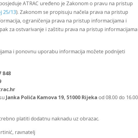
 posjeduje ATRAC uređeno je Zakonom o pravu na pristup
j 25/13
). Zakonom se propisuju načela prava na pristup
rmacija, ograničenja prava na pristup informacijama i
k za ostvarivanje i zaštitu prava na pristup informacijama 
cijama i ponovnu uporabu informacija možete podnijeti
7 848
9
rac.hr
su
Janka Polića Kamova 19, 51000 Rijeka
od 08.00 do 16.00
trebno platiti dodatnu naknadu uz obrazac.
tinić, ravnatelj