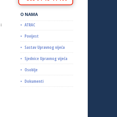
O NAMA
ATRAC
i
Povijest
Sastav Upravnog vijeća
Sjednice Upravnog vijeća
Osoblje
Dokumenti