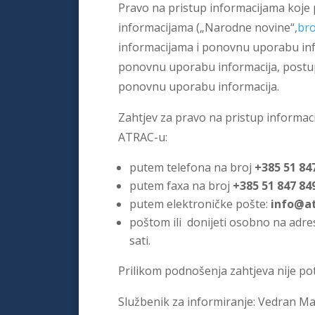
Pravo na pristup informacijama koje
informacijama („Narodne novine“,
bro
informacijama i ponovnu uporabu info
ponovnu uporabu informacija, postupa
ponovnu uporabu informacija.
Zahtjev za pravo na pristup informa
ATRAC-u:
putem telefona na broj
+385 51 84
putem faxa na broj
+385 51 847 84
putem elektroničke pošte:
info@at
poštom ili donijeti osobno na adre
sati.
Prilikom podnošenja zahtjeva nije po
Službenik za informiranje: Vedran Mar