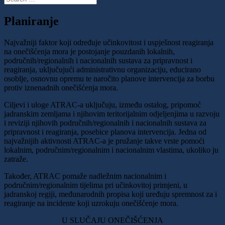
Planiranje
Najvažniji faktor koji određuje učinkovitost i uspješnost reagiranja
na onečišćenja mora je postojanje pouzdanih lokalnih,
područnih/regionalnih i nacionalnih sustava za pripravnost i
reagiranja, uključujući administrativnu organizaciju, educirano
osoblje, osnovnu opremu te naročito planove intervencija za borbu
protiv iznenadnih onečišćenja mora.
Ciljevi i uloge ATRAC-a uključuju, između ostalog, pripomoć
jadranskim zemljama i njihovim teritorijalnim odjeljenjima u razvoju
i reviziji njihovih područnih/regionalnih i nacionalnih sustava za
pripravnost i reagiranja, posebice planova intervencija. Jedna od
najvažnijih aktivnosti ATRAC-a je pružanje takve vrste pomoći
lokalnim, područnim/regionalnim i nacionalnim vlastima, ukoliko ju
zatraže.
Također, ATRAC pomaže nadležnim nacionalnim i
područnim/regionalnim tijelima pri učinkovitoj primjeni, u
jadranskoj regiji, međunarodnih propisa koji uređuju spremnost za i
reagiranje na incidente koji uzrokuju onečišćenje mora.
U SLUČAJU ONEČIŠĆENJA