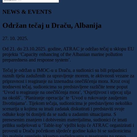
NEWS & EVENTS
Održan tečaj u Draču, Albanija
27. 10. 2025.
Od 21. do 23.10.2025. godine, ATRAC je održao tečaj u sklopu EU
projekta ‘Capacity enhancing of the Albanian marine pollution
preparedness and response system’.
Tečaj je održan u IMOC-u u Draču, a sudionici su bili pripadnici
raznih tijela zaduženih za upravljenje morem, te aktivnosti vezane za
pripravnost i reagiranje na iznenadna onečišćenja mora. Kroz ovaj
trodnevni tečaj, sudionicima su predstavljene različite teme poput
‘Uvod u reagiranje na onečišćenja mora’, ‘Osjetljivost i utjecaj ulja
na okoliš’, ‘Planiranje operacija’ te ‘Uvod u rukovanje zauljenim
životinjama’. Tijekom tečaja, sudionicima je predstavljeno nekoliko
scenarija u kojima su imali zadatak diskutirati i predstaviti svoje
odluke koje bi donijeli da se nađu u zadanim situacijama. S
prenesenim znanjem i dobivenim materijalima, sudionici će imati
priliku sudjelovati u ‘Table-top’ vježbi koju će ATRAC organizirati i
provesti u Draču početkom sljedeće godine kako bi se sudionicima
što realnije prenijelo iskustvo sudjelovanja u reagiranju na pravo