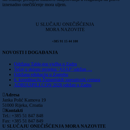
iznenadno onečišćenje mora uljem.
U SLUČAJU ONEČIŠĆENJA
MORA NAZOVITE
+385 91 15 44 100
NOVOSTI I DOGAĐANJA
Održana Table-top vježba u Zadru
Tečaj u sklopu projekta ‘ASAP’ održan …
Održana edukacija u Zagrebu
6. koordinacija Županijskih operativnih centara
ADRIASPILLCON 2026 održan u Zadru
Adresa
Janka Polić Kamova 19
51000 Rijeka, Croatia
Kontakti
Tel.: +385 51 847 848
Fax: +385 51 847 849
U SLUČAJU ONEČIŠĆENJA MORA NAZOVITE