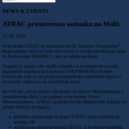
NEWS & EVENTS
ATRAC prisustvovao sastanku na Malti
21. 05. 2025.
Ovaj tjedan ATRAC je sudjelovao na 16. sastanku “
focal points
”
Regionalnog centra za hitne intervencije u slučaju onečišćenja mora
na Sredozemlju (REMPEC), koji se održao na Malti.
Događaj je okupio više od 80 sudionika iz sredozemnih zemalja,
regionalnih organizacija i partnera UNEP/MAP-Barcelonske
konvencije, koji su svi predani unaprjeđenju zajedničkih napora u
prevenciji i odgovoru na onečišćenje mora.
Za ATRAC, ovo je ujedno bila prilika za obnovu Memoranduma o
razumijevanju (MoU) na dodatne dvije godine. Ovim
Memorandumom, ATRAC nastavlja biti dio Sredozemne jedinice za
pomoć (MAU), pružajući:
tehničko savjetovanje of strane ATRAC-a bez mobilizacije
osoblja; i/ili
mobilizacija stručnog osoblja ATRAC-a na mjesto incidenta.