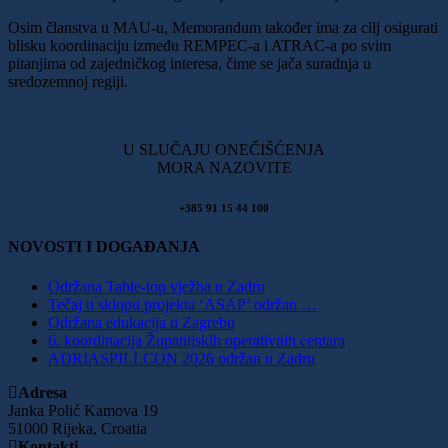
Osim članstva u MAU-u, Memorandum također ima za cilj osigurati
blisku koordinaciju između REMPEC-a i ATRAC-a po svim
pitanjima od zajedničkog interesa, čime se jača suradnja u
sredozemnoj regiji.
U SLUČAJU ONEČIŠĆENJA
MORA NAZOVITE
+385 91 15 44 100
NOVOSTI I DOGAĐANJA
Održana Table-top vježba u Zadru
Tečaj u sklopu projekta ‘ASAP’ održan …
Održana edukacija u Zagrebu
6. koordinacija Županijskih operativnih centara
ADRIASPILLCON 2026 održan u Zadru
Adresa
Janka Polić Kamova 19
51000 Rijeka, Croatia
Kontakti