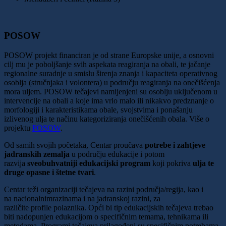
POSOW
POSOW projekt financiran je od strane Europske unije, a osnovni
cilj mu je poboljšanje svih aspekata reagiranja na obali, te jačanje
regionalne suradnje u smislu širenja znanja i kapaciteta operativnog
osoblja (stručnjaka i volontera) u području reagiranja na onečišćenja
mora uljem. POSOW tečajevi namijenjeni su osoblju uključenom u
intervencije na obali a koje ima vrlo malo ili nikakvo predznanje o
morfologiji i karakteristikama obale, svojstvima i ponašanju
izlivenog ulja te načinu kategoriziranja onečišćenih obala. Više o
projektu
POSOW
.
Od samih svojih početaka, Centar proučava
potrebe i zahtjeve
jadranskih zemalja
u području edukacije i potom
razvija
sveobuhvatniji edukacijski program
koji pokriva
ulja te
druge opasne i štetne tvari
.
Centar teži organizaciji tečajeva na razini
područja/regija
, kao i
na
nacionalnim
razinama i na
jadranskoj
razini, za
različite
profile
polaznika.
Opći
bi tip edukacijskih tečajeva trebao
biti nadopunjen edukacijom o
specifičnim
temama, tehnikama ili
metodama. Programi tečajeva prilagođeni su specifičnim potrebama