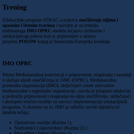
Trening
Edukacijski program ATRAC-a pokriva
onečišćenje uljima i
opasnim i štetnim tvarima
i razvijen je na temelju
etabliranoga
IMO OPRC
modela tečajeva izobrazbe i
edukacijskoga paketa koji je pripremljen u sklopu
projekta
POSOW
kojeg je financirala Europska komisija.
IMO OPRC
Prema Međunarodnoj konvenciji o pripravnosti, reagiranju i suradnji
u slučaju uljnih onečišćenja iz 1990. (OPRC), Međunarodna
pomorska organizacija (IMO), uključujući ostale relevantne
međunarodne i regionalne organizacije, razvila je program edukacije
u području pripravnosti i reagiranja na uljna onečišćenja, uključujući
i dostupno stručno osoblje za razvoj i implementaciju edukacijskih
programa. S obzirom na to, IMO je odlučio razviti slijedeća tri
modela tečaja:
Operativno osoblje (Razina 1),
Nadzornici i zapovjednici (Razina 2); i
Menadžeri i čelnici (Razina 3)